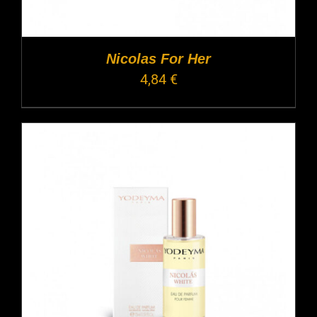
Nicolas For Her
4,84
€