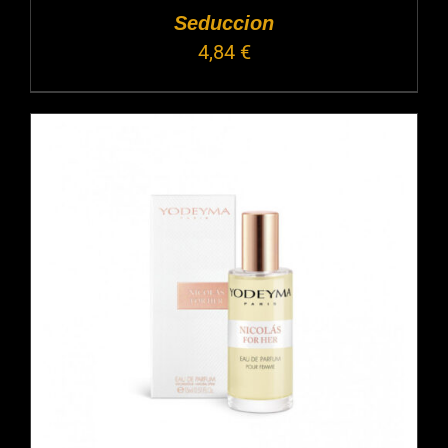
Seduccion
4,84
€