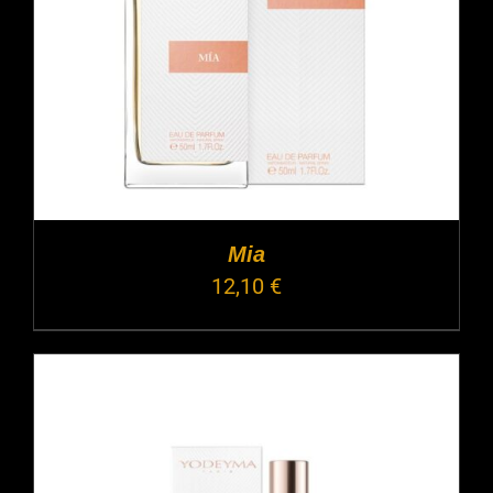
Mia
12,10
€