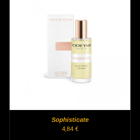
Sophisticate
4,84
€