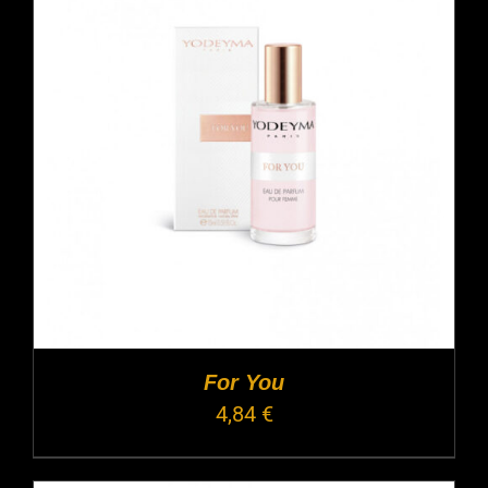
For You
4,84
€