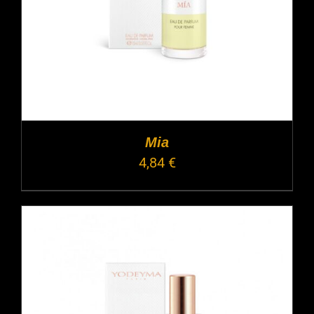
Mia
4,84
€