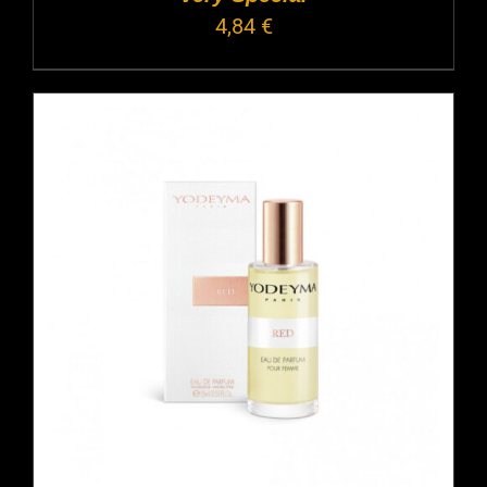
4,84
€