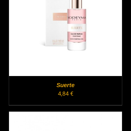
Suerte
4,84
€