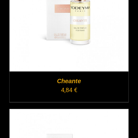
Cheante
4,84
€