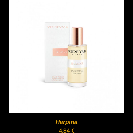
Harpina
4,84
€