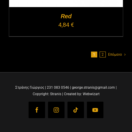
Red
4,84
€
1
2
Επόμενο
Στράνης Γιώργιος | 231 083 0546 | george.stranis@gmail.com |
Copyright: Stranis | Created by: Webwizart
Facebook
Instagram
Tiktok
YouTube