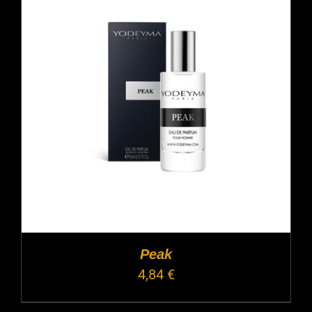
Peak
4,84
€