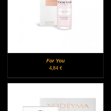
For You
4,84
€