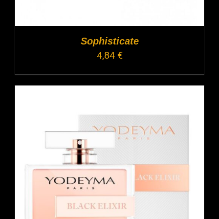
Sophisticate
4,84
€